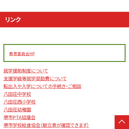
リンク
教育委員会
HP
就学援助制度について
支援学級等就学奨励費について
転出入や入学についての手続き・ご相談
八田荘中学校
八田荘西小学校
八田荘幼稚園
堺市PTA協議会
堺市学校給食協会（献立表が確認できます）