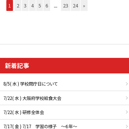
1
2
3
4
5
6
...
23
24
»
新着記事
8/5( 水 ) 学校閉庁日について
7/22( 水 ) 大阪府学校給食大会
7/22( 水 ) 研修全体会
7/17( 金 ) 7/17 学習の様子 ～６年～