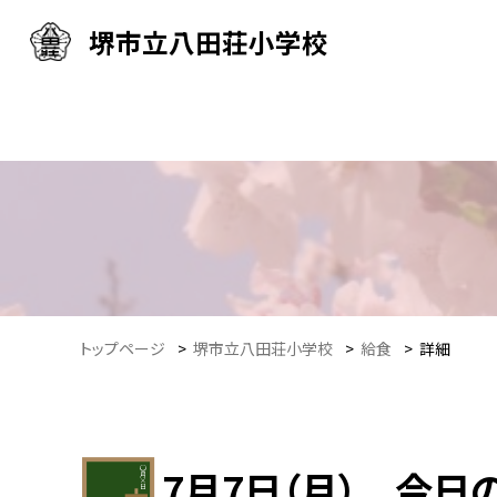
堺市立八田荘小学校
トップページ
>
堺市立八田荘小学校
>
給食
>
詳細
7月7日（月） 今日