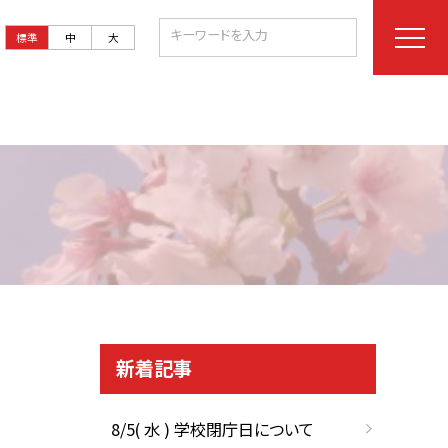
標準
中
大
新着記事
8/5( 水 ) 学校閉庁日について