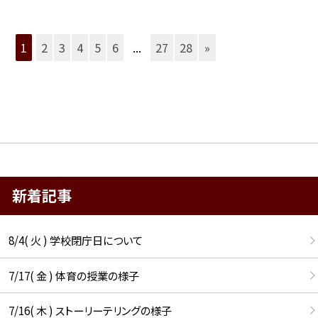
1
2
3
4
5
6
...
27
28
»
新着記事
8/4( 火 ) 学校閉庁日について
7/17( 金 ) 体育の授業の様子
7/16( 木 ) ストーリーテリングの様子