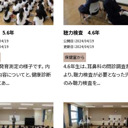
5.6年
聴力検査 4.6年
04/19
公開日
2024/04/19
04/19
更新日
2024/04/19
保健室から
の発育測定の様子です。 内
4.6年生は、耳鼻科の問診調査
内容についてと、健康診断
より、聴力検査が必要となった
...
のみ聴力検査を...