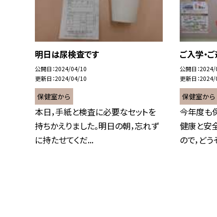
明日は尿検査です
ご入学・ご
公開日
2024/04/10
公開日
2024/
更新日
2024/04/10
更新日
2024/
保健室から
保健室から
本日，手紙と検査に必要なセットを
今年度も
持ちかえりました。明日の朝，忘れず
健康と安
に持たせてくだ...
ので，どうぞ