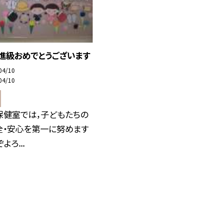
進級おめでとうございます
04/10
04/10
保健室では，子どもたちの
全・安心を第一に努めます
よろ...