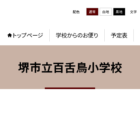
配色
通常
白地
黒地
文字
トップページ
学校からのお便り
予定表
堺市立百舌鳥小学校