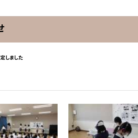
せ
策定しました