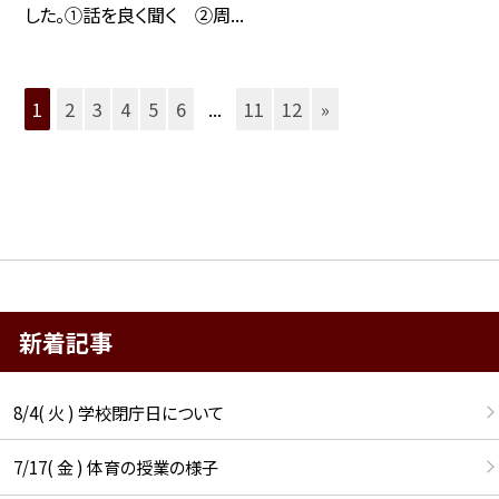
した。①話を良く聞く ②周...
1
2
3
4
5
6
...
11
12
»
新着記事
8/4( 火 ) 学校閉庁日について
7/17( 金 ) 体育の授業の様子