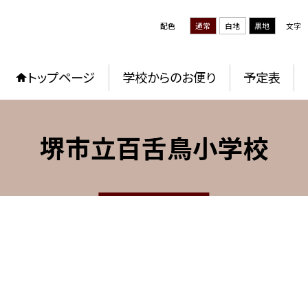
配色
通常
白地
黒地
文字
トップページ
学校からのお便り
予定表
堺市立百舌鳥小学校