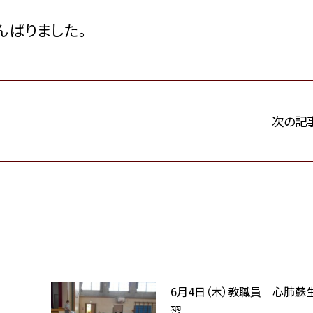
ばりました。
次の記
6月4日（木）教職員 心肺蘇
習