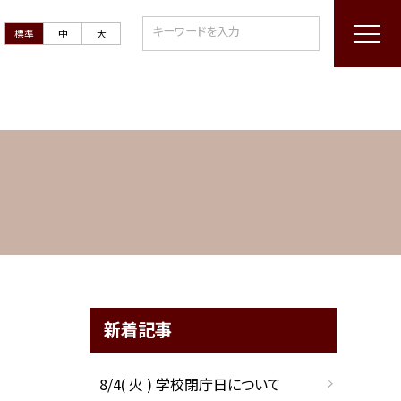
標準
中
大
新着記事
8/4( 火 ) 学校閉庁日について