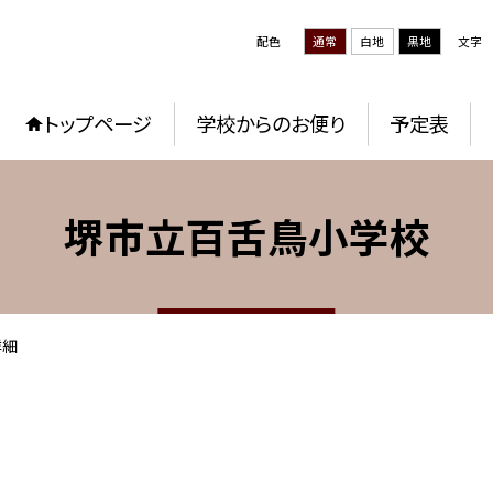
配色
通常
白地
黒地
文字
トップページ
学校からのお便り
予定表
堺市立百舌鳥小学校
詳細