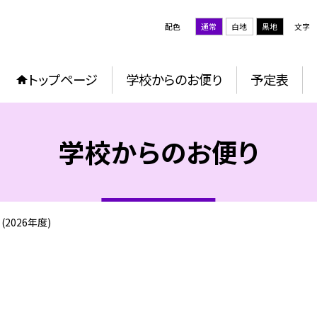
配色
通常
白地
黒地
文字
トップページ
学校からのお便り
予定表
学校からのお便り
2026年度)