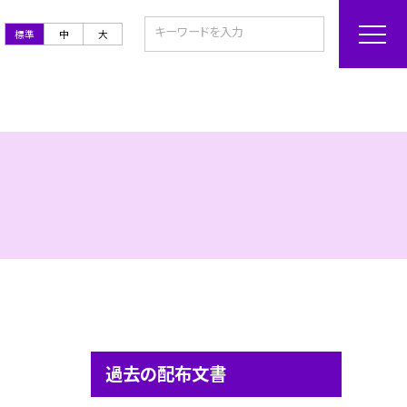
標準
中
大
過去の配布文書