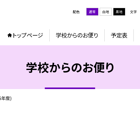
配色
通常
白地
黒地
文字
トップページ
学校からのお便り
予定表
学校からのお便り
6年度)