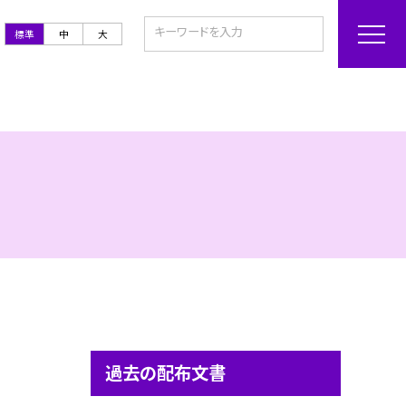
標準
中
大
過去の配布文書