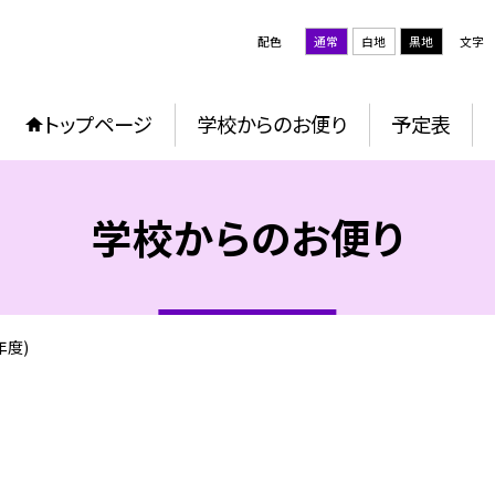
配色
通常
白地
黒地
文字
トップページ
学校からのお便り
予定表
学校からのお便り
年度)