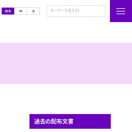
標準
中
大
過去の配布文書