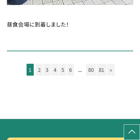
昼食会場に到着しました！
1
2
3
4
5
6
...
80
81
»