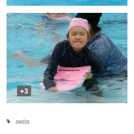
+3
nwdns