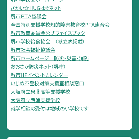
さかい☆HUGはぐネット
堺市ＰＴＡ協議会
全国特別支援学校知的障害教育校PTA連合会
堺市教育委員会公式フェイスブック
堺市学校給食協会 （献立表掲載）
堺市社会福祉協議会
堺市ホームページ 防災・災害・消防
おおさか防災ネット（堺市）
堺市HPイベントカレンダー
いじめ不登校対策支援室相談窓口
大阪府立泉北高等支援学校
大阪府立西浦支援学校
就学相談の受付は地域の小学校です