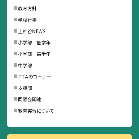
教育方針
学校行事
上神谷NEWS
小学部 低学年
小学部 高学年
中学部
ＰＴＡのコーナー
支援部
同窓会関連
教育実習について