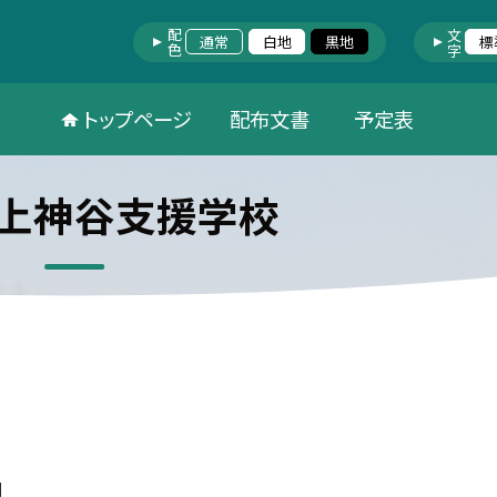
配色
文字
通常
白地
黒地
標
トップページ
配布文書
予定表
上神谷支援学校