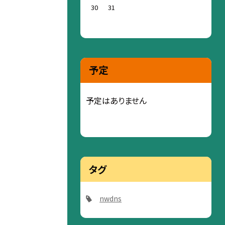
30
31
予定
予定はありません
タグ
nwdns