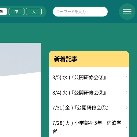
準
中
大
新着記事
8/5( 水 ) 『公開研修会③』
8/4( 火 ) 『公開研修会②』
7/31( 金 ) 『公開研修会①』
7/28( 火 ) 小学部4・5年 宿泊学
習