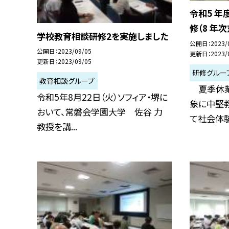
令和5 年
修（8 年
学校教育相談研修2を実施しました
公開日
2023/
公開日
2023/09/05
更新日
2023/
更新日
2023/09/05
研修グルー
教育相談グループ
夏季休業
令和5年8月22日（火）ソフィア・堺に
象に中堅
おいて、常磐会学園大学 佐谷 力
て社会体験
教授を講...