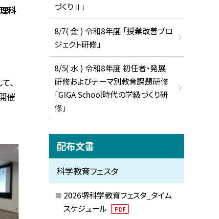
づくりⅡ」
校理科
8/7( 金 ) 令和8年度 「授業改善プロ
ジェクト研修」
8/5( 水 ) 令和8年度 初任者・発展
研修およびテーマ別教育課題研修
て、
「GIGA School時代の学級づくり研
開催
修」
配布文書
科学教育フェスタ
2026堺科学教育フェスタ_タイム
スケジュール
PDF