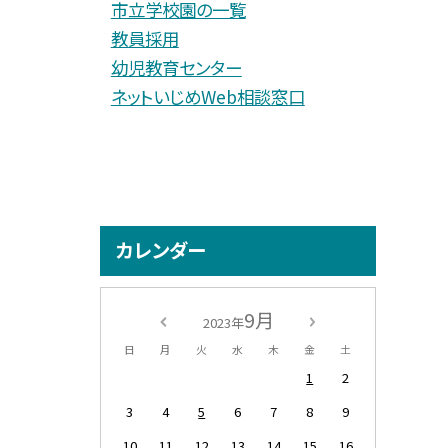
市立学校園の一覧
教員採用
幼児教育センター
ネットいじめWeb相談窓口
カレンダー
9月
2023年
日
月
火
水
木
金
土
1
2
3
4
5
6
7
8
9
10
11
12
13
14
15
16