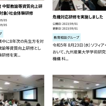
度 中堅教諭等資質向上研
次対象）社会体験研修
危機対応研修を実施しました
09/05
公開日
2023/09/01
09/05
更新日
2023/09/01
プ
教育相談グループ
中に8年次の先生方を対
令和5年 8月23日（水）ソフィア
教諭等資質向上研修とし
おいて、九州産業大学学術研
研修を実...
機構 科...