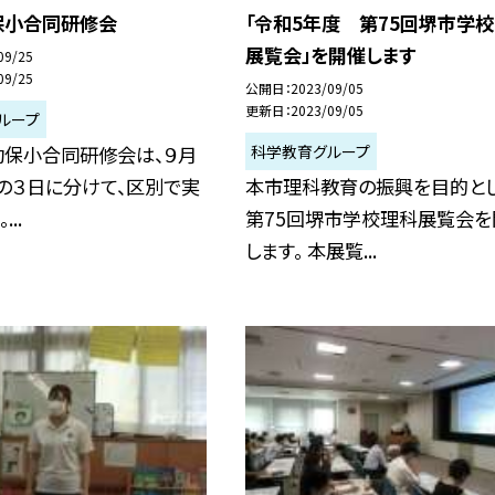
保小合同研修会
「令和5年度 第75回堺市学
展覧会」を開催します
09/25
09/25
公開日
2023/09/05
更新日
2023/09/05
ループ
科学教育グループ
保小合同研修会は、９月
日の３日に分けて、区別で実
本市理科教育の振興を目的とし
..
第75回堺市学校理科展覧会を
します。 本展覧...