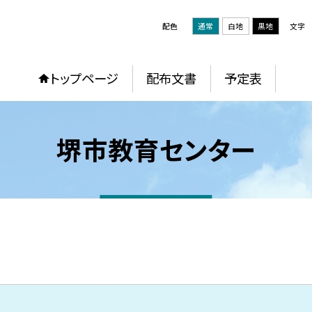
配色
通常
白地
黒地
文字
トップページ
配布文書
予定表
堺市教育センター