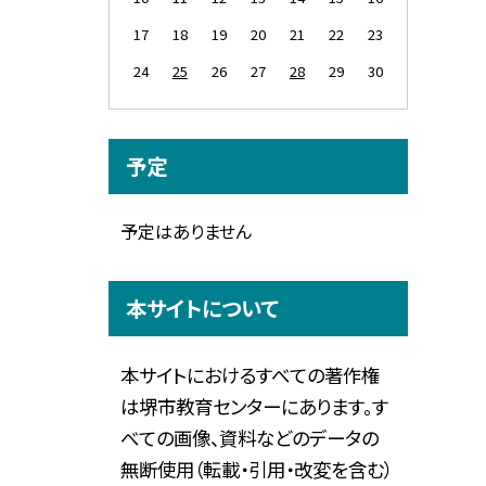
17
18
19
20
21
22
23
24
25
26
27
28
29
30
予定
予定はありません
本サイトについて
本サイトにおけるすべての著作権
は堺市教育センターにあります。す
べての画像、資料などのデータの
無断使用（転載・引用・改変を含む）