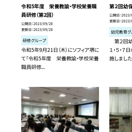
令和5年度 栄養教諭・学校栄養職
第２回幼
員研修（第2回）
公開日
2023/
更新日
2023/
公開日
2023/09/28
更新日
2023/09/28
幼児教育グ
研修グループ
第２回幼
令和5年9月21日（木）にソフィア堺に
１・５・７
て「令和5年度 栄養教諭・学校栄養
施しました。.
職員研修...