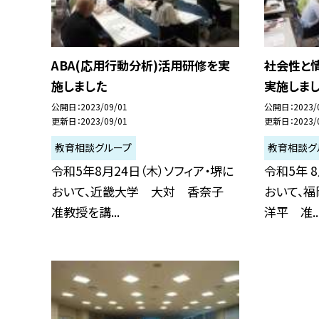
ABA(応用行動分析)活用研修を実
社会性と情
施しました
実施しま
公開日
2023/09/01
公開日
2023/
更新日
2023/09/01
更新日
2023/
教育相談グループ
教育相談グ
令和5年8月24日（木）ソフィア・堺に
令和5年 
おいて、近畿大学 大対 香奈子
おいて、
准教授を講...
洋平 准..