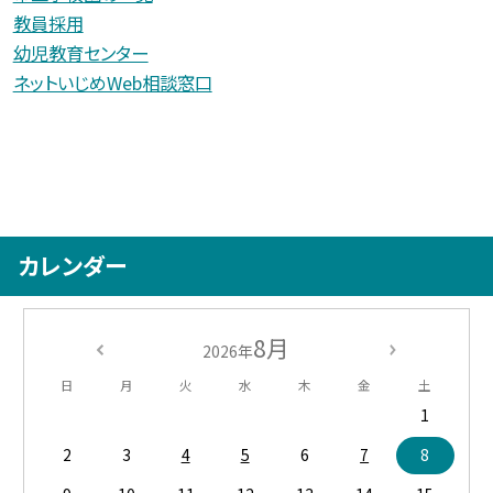
教員採用
幼児教育センター
ネットいじめWeb相談窓口
カレンダー
8月
2026年
日
月
火
水
木
金
土
1
2
3
4
5
6
7
8