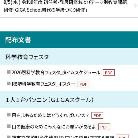
8/5( 水 ) 令和8年度 初任者・発展研修およびテーマ別教育課題
研修「GIGA School時代の学級づくり研修」
配布文書
科学教育フェスタ
2026堺科学教育フェスタ_タイムスケジュール
PDF
R8堺科学教育フェスタ_ポスター
PDF
１人１台パソコン（ＧＩＧＡスクール）
目をまもるためにはどうすればいいの？
PDF
目の健康のためにみんなにお願いがあるよ
PDF
堺市立学校児童生徒用パソコンの貸与に関する要領
PDF