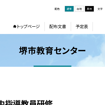
配色
通常
白地
黒地
文字
トップページ
配布文書
予定表
堺市教育センター
内指導教員研修