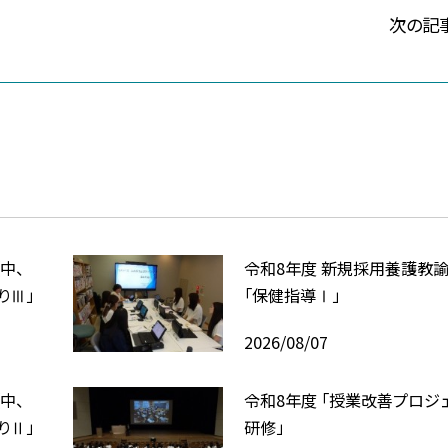
次の記
中、
令和8年度 新規採用養護教
りⅢ」
「保健指導Ⅰ」
2026/08/07
中、
令和8年度 「授業改善プロジ
りⅡ」
研修」