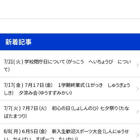
新着記事
7/21( 火 ) 学校閉庁日について（がっこう へいちょうび につい
て）
7/17( 金 ) ７月１７日（金） １学期終業式（１がっき しゅうぎょう
しき） 夕涼み会（ゆうすずみかい）
7/7( 火 ) ７月７日（火） 初心の日（しょしんのひ） 七夕祭り（たな
ばたまつり）
6/8( 月 ) ６月５日（金） 新入生歓迎スポーツ大会（しんにゅうせ
い かんげい すぽーつ たいかい）