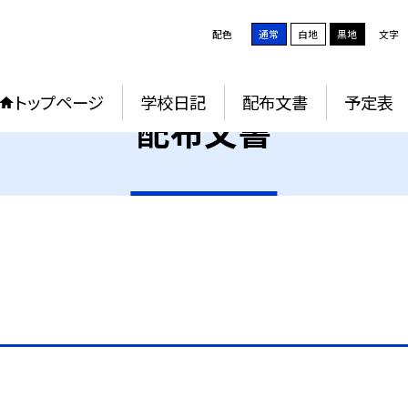
配色
通常
白地
黒地
文字
トップページ
学校日記
配布文書
予定表
配布文書