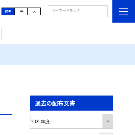
標準
中
大
過去の配布文書