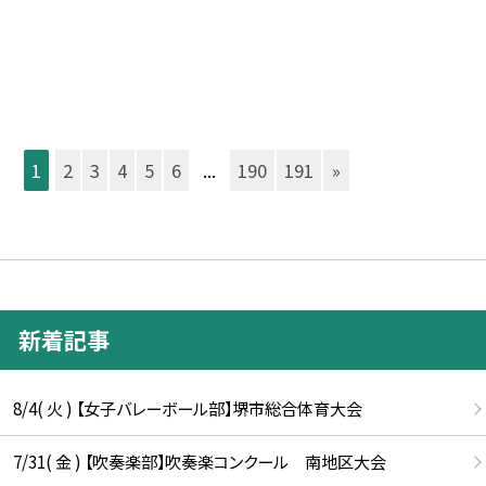
1
2
3
4
5
6
...
190
191
»
新着記事
8/4( 火 ) 【女子バレーボール部】堺市総合体育大会
7/31( 金 ) 【吹奏楽部】吹奏楽コンクール 南地区大会