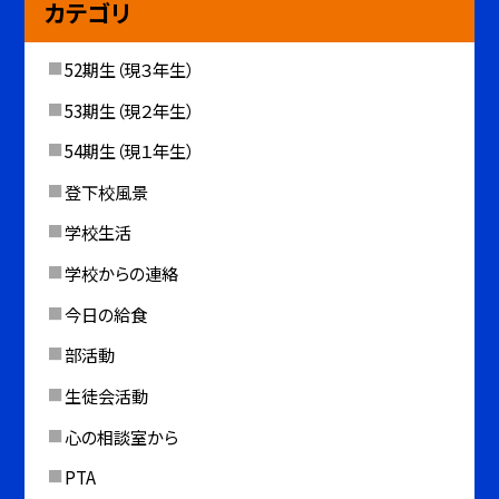
カテゴリ
52期生（現３年生）
53期生（現２年生）
54期生（現１年生）
登下校風景
学校生活
学校からの連絡
今日の給食
部活動
生徒会活動
心の相談室から
PTA