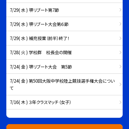
7/29( 水 ) 堺リブート第7節
7/29( 水 ) 堺リブート大会第６節
7/29( 水 ) 補充授業（前半）終了！
7/28( 火 ) 学校群 校長会の開催
7/24( 金 ) 堺リブート大会 第5節
7/24( 金 ) 第50回大阪中学校陸上競技選手権大会につい
て
7/16( 木 ) ３年クラスマッチ（女子）