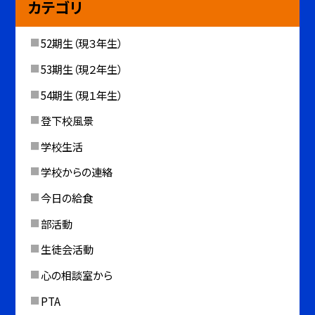
カテゴリ
52期生（現３年生）
53期生（現２年生）
54期生（現１年生）
登下校風景
学校生活
学校からの連絡
今日の給食
部活動
生徒会活動
心の相談室から
PTA