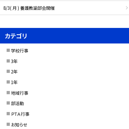
8/3( 月 ) 養護教諭部会開催
カテゴリ
学校行事
3年
2年
1年
地域行事
部活動
ＰＴＡ行事
お知らせ