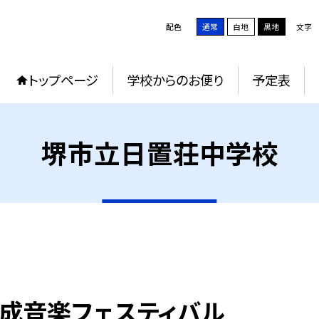
配色
通常
白地
黒地
文字
トップページ
学校からのお便り
予定表
堺市立日置荘中学校
成音楽フェスティバル