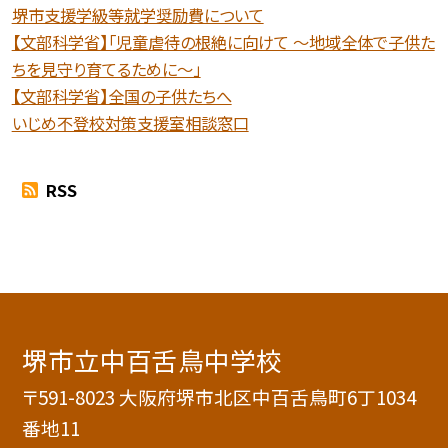
堺市支援学級等就学奨励費について
【文部科学省】「児童虐待の根絶に向けて 〜地域全体で子供た
ちを見守り育てるために〜」
【文部科学省】全国の子供たちへ
いじめ不登校対策支援室相談窓口
RSS
堺市立中百舌鳥中学校
〒591-8023 大阪府堺市北区中百舌鳥町6丁1034
番地11