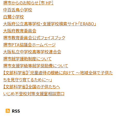
堺市からのお知らせ［市 HP］
中百舌鳥小学校
白鷺小学校
大阪府公立高等学校・支援学校検索サイト「ERABO」
大阪府教育委員会
堺市教育委員会公式フェイスブック
堺市PTA協議会ホームページ
大阪私立中学校高等学校連合会
堺市就学援助制度について
堺市支援学級等就学奨励費について
【文部科学省】「児童虐待の根絶に向けて 〜地域全体で子供た
ちを見守り育てるために〜」
【文部科学省】全国の子供たちへ
いじめ不登校対策支援室相談窓口
RSS