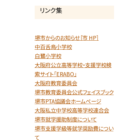
リンク集
堺市からのお知らせ［市 HP］
中百舌鳥小学校
白鷺小学校
大阪府公立高等学校・支援学校検
索サイト「ERABO」
大阪府教育委員会
堺市教育委員会公式フェイスブック
堺市PTA協議会ホームページ
大阪私立中学校高等学校連合会
堺市就学援助制度について
堺市支援学級等就学奨励費につい
て