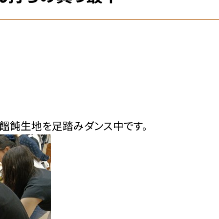
て饂飩生地を足踏みダンス中です。