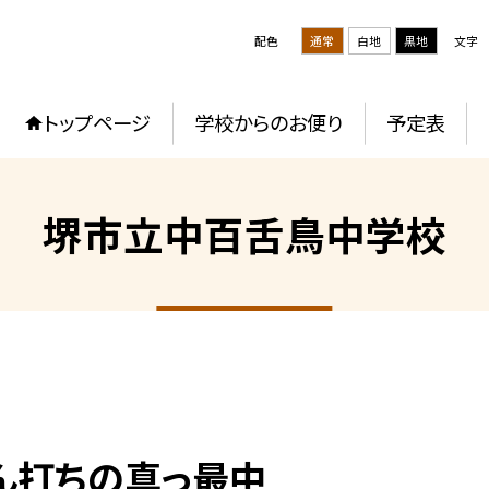
配色
通常
白地
黒地
文字
トップページ
学校からのお便り
予定表
堺市立中百舌鳥中学校
どん打ちの真っ最中