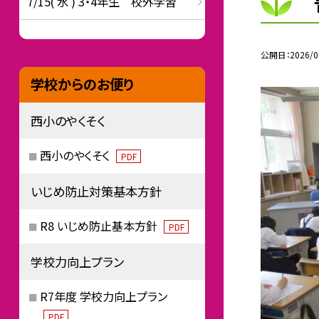
7/15( 水 ) 3・4年生 校外学習
公開日
2026/0
学校からのお便り
西小のやくそく
西小のやくそく
PDF
いじめ防止対策基本方針
R8 いじめ防止基本方針
PDF
学校力向上プラン
R7年度 学校力向上プラン
PDF