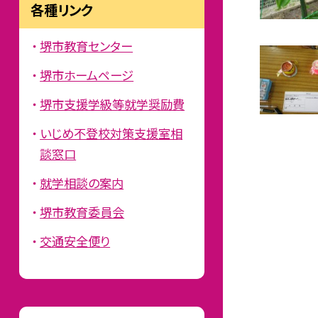
各種リンク
堺市教育センター
堺市ホームページ
堺市支援学級等就学奨励費
いじめ不登校対策支援室相
談窓口
就学相談の案内
堺市教育委員会
交通安全便り