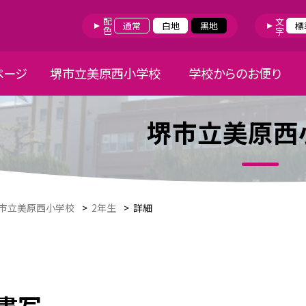
配色
文字
通常
白地
黒地
標
ページ
堺市立美原西小学校
学校からのお便り
堺市立美原西
市立美原西小学校
>
2年生
>
詳細