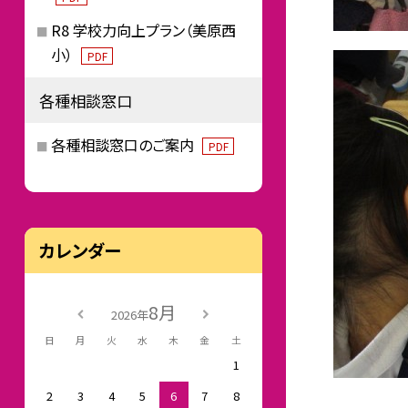
R8 学校力向上プラン（美原西
小）
PDF
各種相談窓口
各種相談窓口のご案内
PDF
カレンダー
8月
2026年
日
月
火
水
木
金
土
1
2
3
4
5
6
7
8