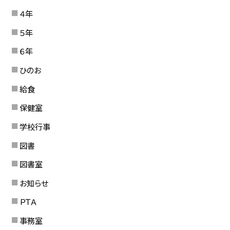
４年
５年
６年
ひのお
給食
保健室
学校行事
図書
図書室
お知らせ
ＰＴＡ
事務室