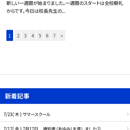
新しい一週間が始まりました。一週間のスタートは全校朝礼
からです。今日は校長先生の...
1
2
3
4
5
6
7
»
新着記事
7/23( 木 ) サマースクール
7/17( 金 ) 7月17日 通知表（あゆみ）を渡しました②