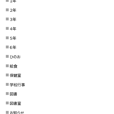
１年
２年
３年
４年
５年
６年
ひのお
給食
保健室
学校行事
図書
図書室
お知らせ