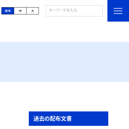
標準
中
大
過去の配布文書