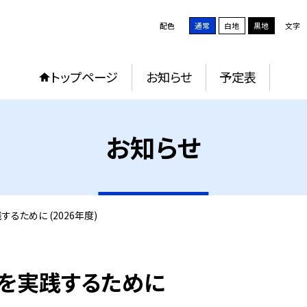
配色
通常
白地
黒地
文字
トップページ
お知らせ
予定表
お知らせ
るために (2026年度)
を実践するために