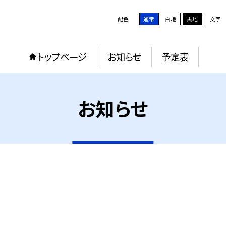
配色
通常
白地
黒地
文字
トップページ
お知らせ
予定表
お知らせ