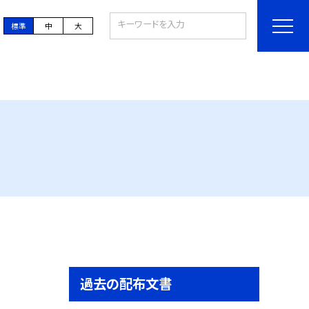
標準
中
大
過去の配布文書