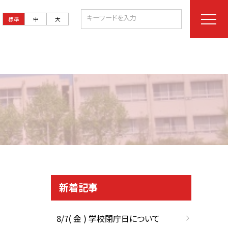
標準
中
大
新着記事
8/7( 金 ) 学校閉庁日について