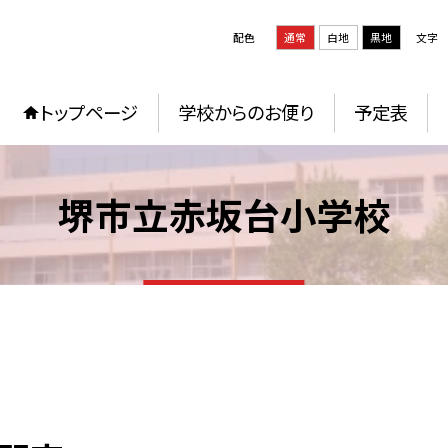
配色
通常
白地
黒地
文字
トップページ
学校からのお便り
予定表
堺市立赤坂台小学校