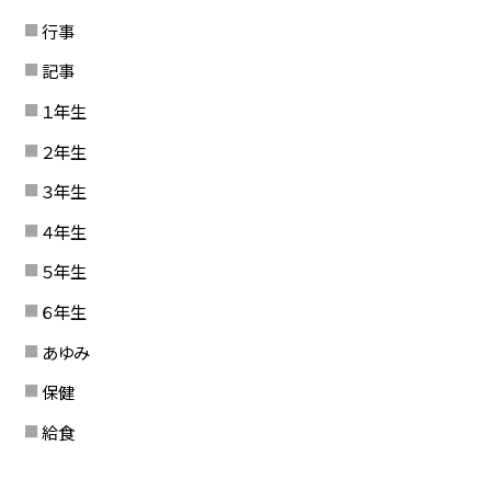
行事
記事
１年生
２年生
３年生
４年生
５年生
６年生
あゆみ
保健
給食