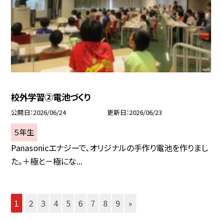
校外学習②電池づくり
公開日
2026/06/24
更新日
2026/06/23
５年生
Panasonicエナジーで、オリジナルの手作り電池を作りまし
た。＋極と－極にな...
1
2
3
4
5
6
7
8
9
»