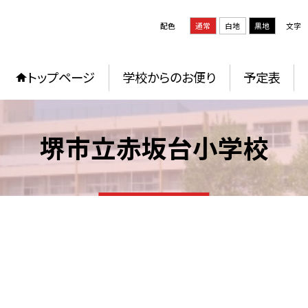
配色
通常
白地
黒地
文字
トップページ
学校からのお便り
予定表
堺市立赤坂台小学校