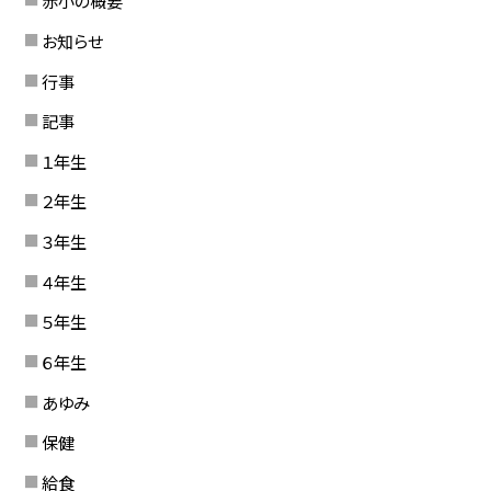
赤小の概要
お知らせ
行事
記事
１年生
２年生
３年生
４年生
５年生
６年生
あゆみ
保健
給食