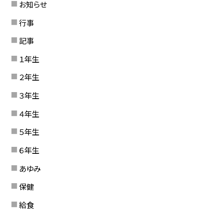
お知らせ
行事
記事
１年生
２年生
３年生
４年生
５年生
６年生
あゆみ
保健
給食