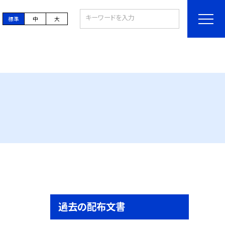
標準
中
大
過去の配布文書