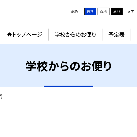
配色
通常
白地
黒地
文字
トップページ
学校からのお便り
予定表
学校からのお便り
)