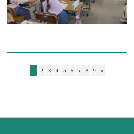
1
2
3
4
5
6
7
8
9
»