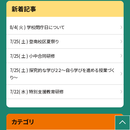
新着記事
8/4( 火 ) 学校閉庁日について
7/25( 土 ) 登南校区夏祭り
7/25( 土 ) 小中合同研修
7/25( 土 ) 探究的な学び２２～自ら学びを進める授業づく
り～
7/22( 水 ) 特別支援教育研修
カテゴリ