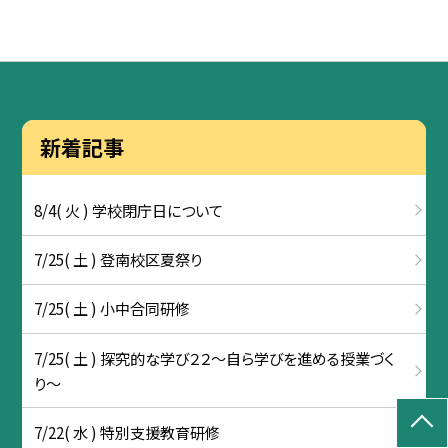
新着記事
8/4( 火 ) 学校閉庁日について
7/25( 土 ) 登南校区夏祭り
7/25( 土 ) 小中合同研修
7/25( 土 ) 探究的な学び２２～自ら学びを進める授業づく
り～
7/22( 水 ) 特別支援教育研修