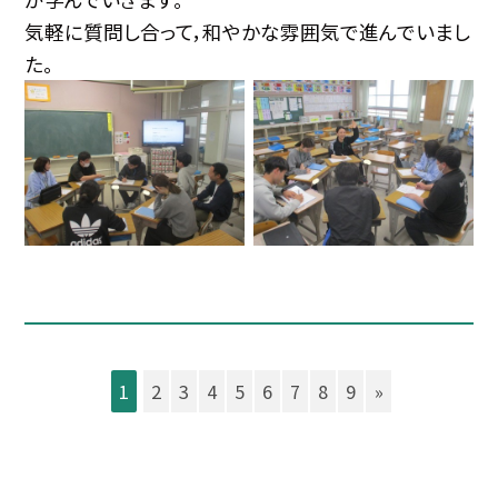
気軽に質問し合って，和やかな雰囲気で進んでいまし
た。
1
2
3
4
5
6
7
8
9
»