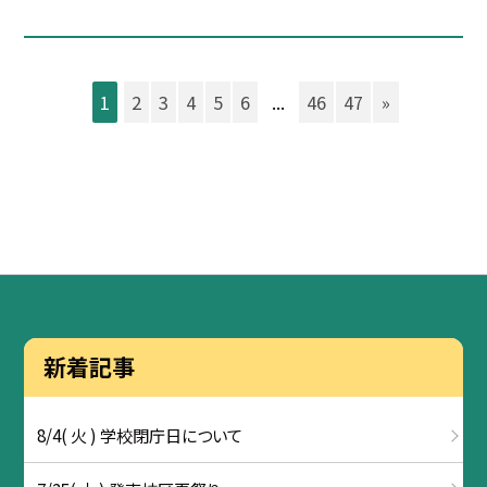
1
2
3
4
5
6
...
46
47
»
新着記事
8/4( 火 ) 学校閉庁日について