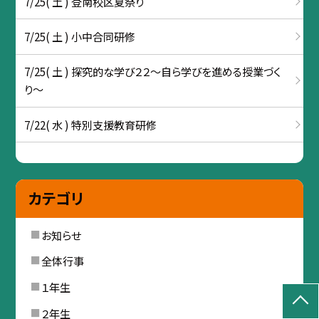
7/25( 土 ) 登南校区夏祭り
7/25( 土 ) 小中合同研修
7/25( 土 ) 探究的な学び２２～自ら学びを進める授業づく
り～
7/22( 水 ) 特別支援教育研修
カテゴリ
お知らせ
全体行事
１年生
２年生