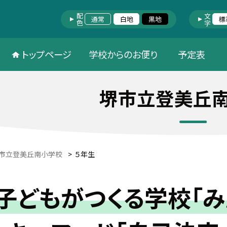
配色
文字
通常
白地
黒地
標
トップページ
学校からのお便り
予定表
堺市立登美丘
市立登美丘南小学校
>
５年生
子どもがつくる学校「み