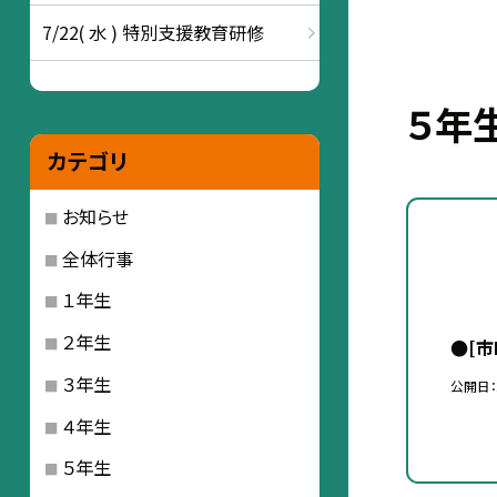
7/22( 水 ) 特別支援教育研修
５年
カテゴリ
お知らせ
全体行事
１年生
２年生
●[
３年生
公開日
４年生
５年生