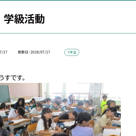
 学級活動
7/17
更新日
2026/07/17
５年生
うすです。