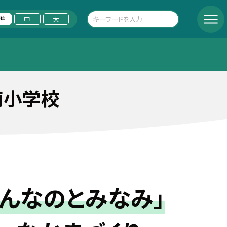
準
中
大
南小学校
んなのとみなみ」