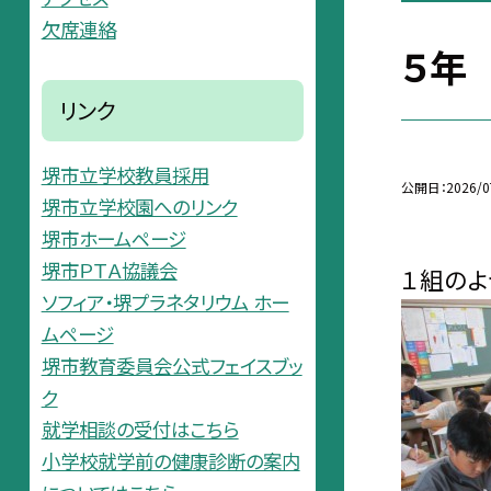
欠席連絡
５年
リンク
堺市立学校教員採用
公開日
2026/0
堺市立学校園へのリンク
堺市ホームページ
堺市ＰＴＡ協議会
１組のよ
ソフィア・堺プラネタリウム ホー
ムページ
堺市教育委員会公式フェイスブッ
ク
就学相談の受付はこちら
小学校就学前の健康診断の案内