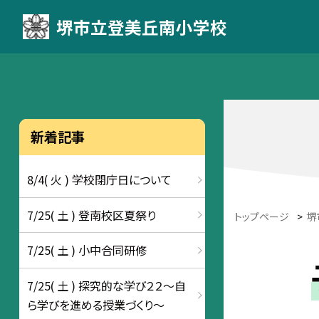
堺市立登美丘南小学校
新着記事
8/4( 火 ) 学校閉庁日について
7/25( 土 ) 登南校区夏祭り
トップページ
>
堺
7/25( 土 ) 小中合同研修
7/25( 土 ) 探究的な学び２２～自
ら学びを進める授業づくり～