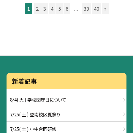
1
2
3
4
5
6
...
39
40
»
新着記事
8/4( 火 ) 学校閉庁日について
7/25( 土 ) 登南校区夏祭り
7/25( 土 ) 小中合同研修