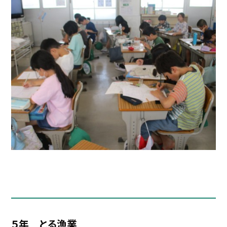
５年 とる漁業