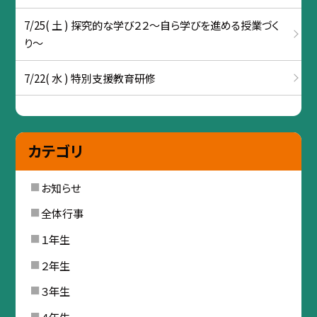
7/25( 土 ) 探究的な学び２２～自ら学びを進める授業づく
り～
7/22( 水 ) 特別支援教育研修
カテゴリ
お知らせ
全体行事
１年生
２年生
３年生
４年生