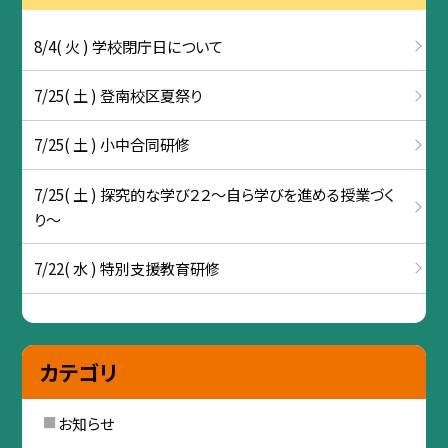
8/4( 火 ) 学校閉庁日について
7/25( 土 ) 登南校区夏祭り
7/25( 土 ) 小中合同研修
7/25( 土 ) 探究的な学び２２～自ら学びを進める授業づく
り～
7/22( 水 ) 特別支援教育研修
カテゴリ
お知らせ