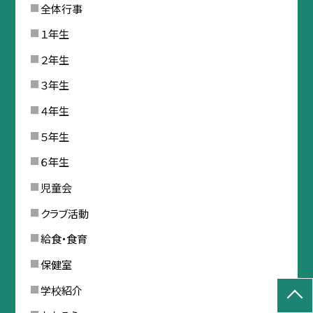
全体行事
１年生
２年生
３年生
４年生
５年生
６年生
児童会
クラブ活動
給食・食育
保健室
学校紹介