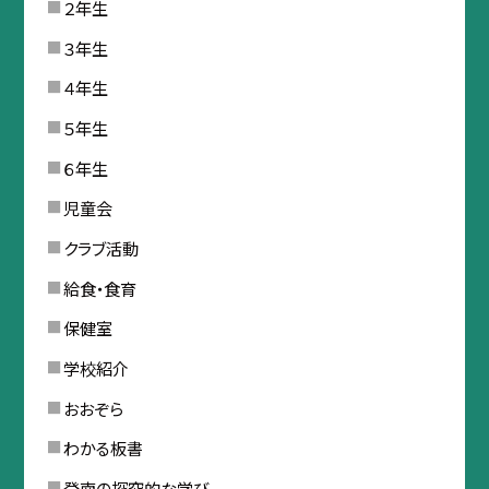
２年生
３年生
４年生
５年生
６年生
児童会
クラブ活動
給食・食育
保健室
学校紹介
おおぞら
わかる板書
登南の探究的な学び