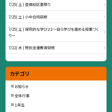
7/25( 土 ) 登南校区夏祭り
7/25( 土 ) 小中合同研修
7/25( 土 ) 探究的な学び２２～自ら学びを進める授業づく
り～
7/22( 水 ) 特別支援教育研修
カテゴリ
お知らせ
全体行事
１年生