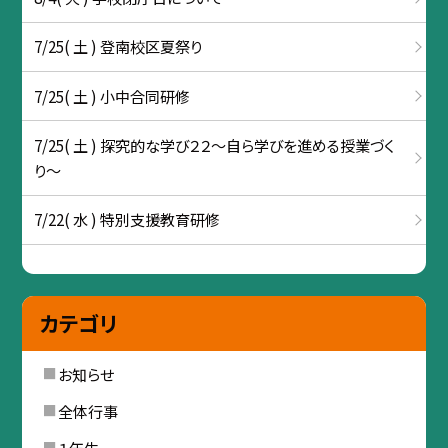
7/25( 土 ) 登南校区夏祭り
7/25( 土 ) 小中合同研修
7/25( 土 ) 探究的な学び２２～自ら学びを進める授業づく
り～
7/22( 水 ) 特別支援教育研修
カテゴリ
お知らせ
全体行事
１年生