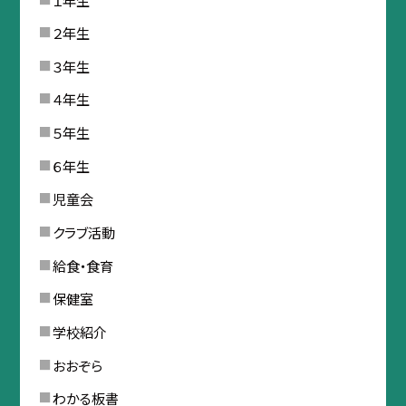
２年生
３年生
４年生
５年生
６年生
児童会
クラブ活動
給食・食育
保健室
学校紹介
おおぞら
わかる板書