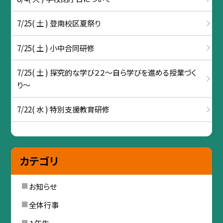
7/25( 土 ) 登南校区夏祭り
7/25( 土 ) 小中合同研修
7/25( 土 ) 探究的な学び２２～自ら学びを進める授業づく
り～
7/22( 水 ) 特別支援教育研修
カテゴリ
お知らせ
全体行事
１年生