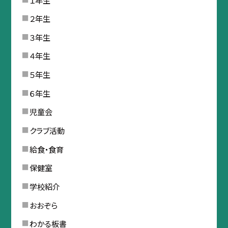
２年生
３年生
４年生
５年生
６年生
児童会
クラブ活動
給食・食育
保健室
学校紹介
おおぞら
わかる板書