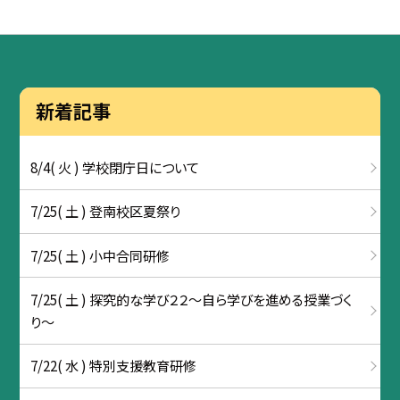
新着記事
8/4( 火 ) 学校閉庁日について
7/25( 土 ) 登南校区夏祭り
7/25( 土 ) 小中合同研修
7/25( 土 ) 探究的な学び２２～自ら学びを進める授業づく
り～
7/22( 水 ) 特別支援教育研修