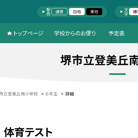
配色
文字
通常
白地
黒地
標
トップページ
学校からのお便り
予定表
堺市立登美丘
市立登美丘南小学校
>
６年生
>
詳細
 体育テスト