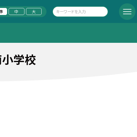
準
中
大
南小学校