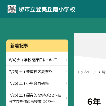
堺市立登美丘南小学校
新着記事
8/4( 火 ) 学校閉庁日について
7/25( 土 ) 登南校区夏祭り
トップページ
>
堺
7/25( 土 ) 小中合同研修
7/25( 土 ) 探究的な学び２２～自
６年
ら学びを進める授業づくり～