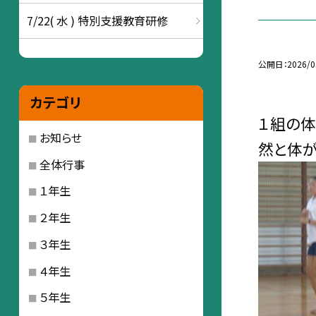
7/22( 水 ) 特別支援教育研修
公開日
2026/0
カテゴリ
１組の体
お知らせ
然と体が
全体行事
１年生
２年生
３年生
４年生
５年生